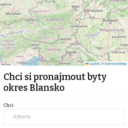
Leaflet
|
©
OpenStreetMap
Chci si pronajmout byty
okres Blansko
Chci
Vyberte