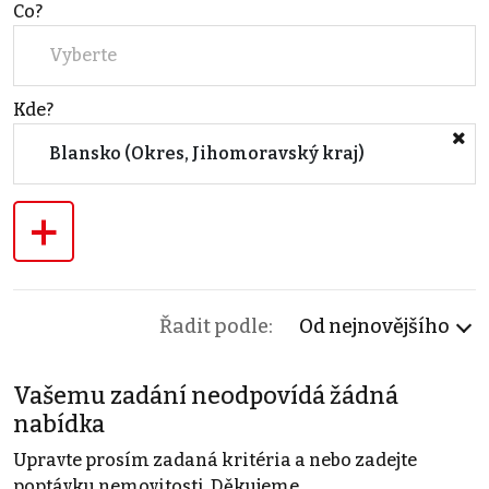
Co?
Vyberte
Kde?
Blansko (Okres, Jihomoravský kraj)
+
Řadit podle:
Od nejnovějšího
Vašemu zadání neodpovídá žádná
nabídka
Upravte prosím zadaná kritéria a nebo zadejte
poptávku nemovitosti. Děkujeme