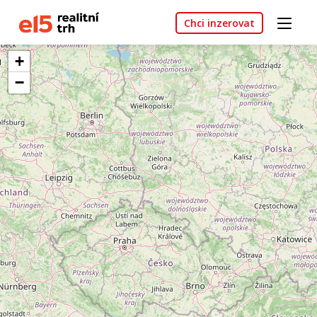
Chci inzerovat
+
−