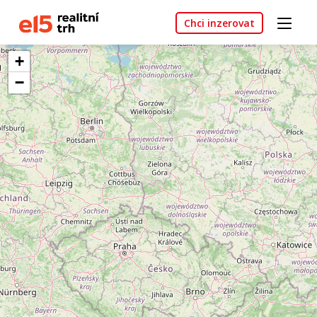
Chci inzerovat
+
−