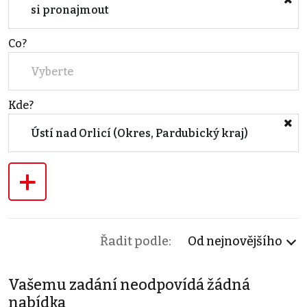
si pronajmout
Co?
Vyberte
Kde?
Ústí nad Orlicí (Okres, Pardubický kraj)
+
Řadit podle:
Od nejnovějšího
Vašemu zadání neodpovídá žádná
nabídka