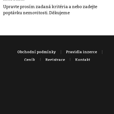
Upravte prosím zadaná kritéria a nebo zadejte
poptávku nemovitosti. Děkujeme
Obchodní podmínky
Pravidla inzerce
Ceník
Registrace
Kontakt
© 2022 - 2026 Copyright CZECH NEWS CENTER a.s. a dodavatelé
obsahu |
Autorská práva k publikovaným materiálům
|
Podmínky pro
užívání služby informační společnosti
|
Informace o zpracování
osobních údajů
|
Cookies
|
Nastavení soukromí
|
Vlastnická
struktura
|
Jednotné kontaktní místo / Single Point of Contact
|
Podat
oznámení