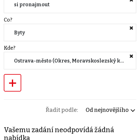
si pronajmout
Co?
Byty
Kde?
Ostrava-město (Okres, Moravskoslezský kraj)
+
Řadit podle:
Od nejnovějšího
Vašemu zadání neodpovídá žádná
nabídka