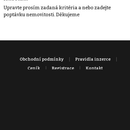
Upravte prosím zadaná kritéria a nebo zadejte
poptávku nemovitosti. Děkujeme
Obchodní podmínky
Pravidla inzerce
Ceník
Registrace
Kontakt
© 2022 - 2026 Copyright CZECH NEWS CENTER a.s. a dodavatelé
obsahu |
Autorská práva k publikovaným materiálům
|
Podmínky pro
užívání služby informační společnosti
|
Informace o zpracování
osobních údajů
|
Cookies
|
Nastavení soukromí
|
Vlastnická
struktura
|
Jednotné kontaktní místo / Single Point of Contact
|
Podat
oznámení