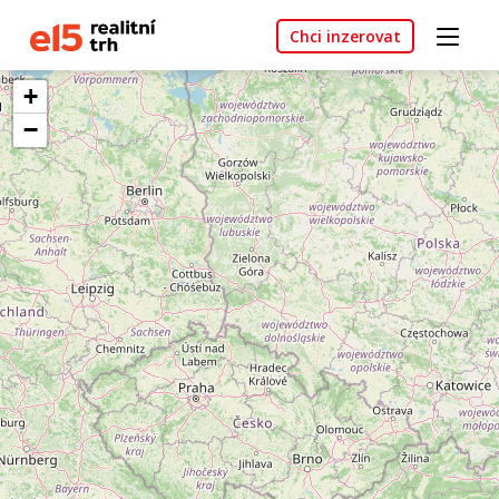
Chci inzerovat
+
−