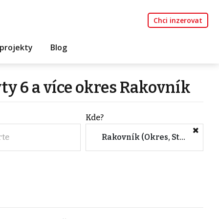
Chci inzerovat
projekty
Blog
ty 6 a více okres Rakovník
Kde?
rte
Rakovník (Okres, Středočeský kraj)