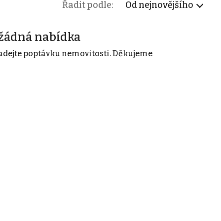
Řadit podle:
Od nejnovějšího
žádná nabídka
adejte poptávku nemovitosti. Děkujeme