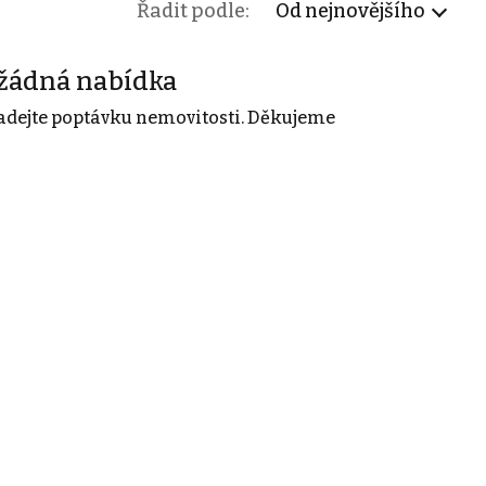
Řadit podle:
Od nejnovějšího
žádná nabídka
adejte poptávku nemovitosti. Děkujeme