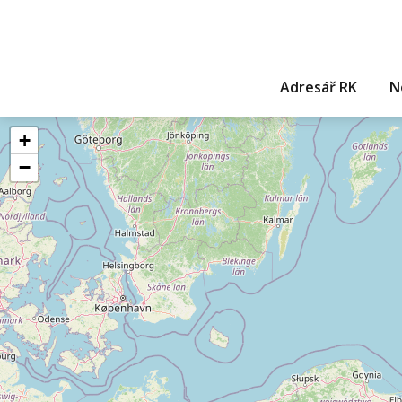
Adresář RK
N
+
−