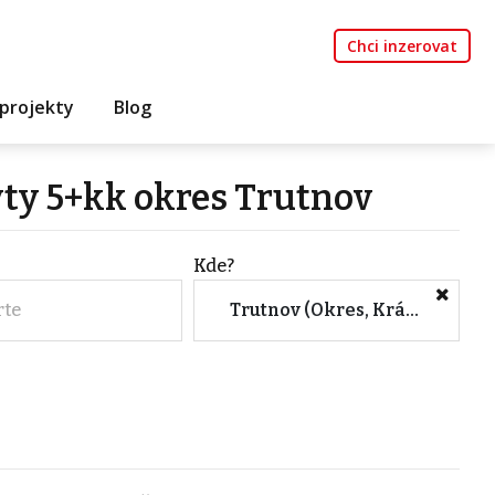
Chci inzerovat
projekty
Blog
yty 5+kk okres Trutnov
Kde?
rte
Trutnov (Okres, Královéhradecký kraj)