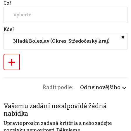
Co?
Vyberte
Kde?
Mladá Boleslav (Okres, Středočeský kraj)
+
Řadit podle:
Od nejnovějšího
Vašemu zadání neodpovídá žádná
nabídka
Upravte prosím zadaná kritéria a nebo zadejte
poptávku nemovitosti. Děkujeme