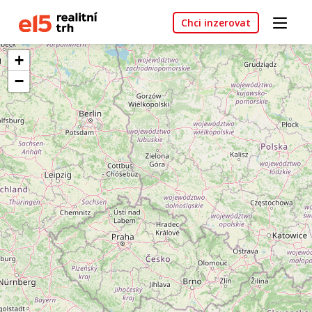
Chci inzerovat
+
−