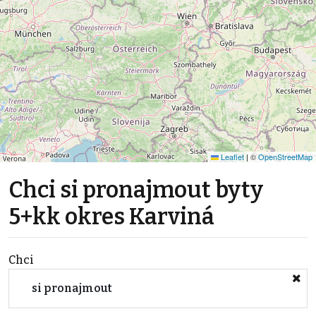
Leaflet
|
©
OpenStreetMap
Chci si pronajmout byty
5+kk okres Karviná
Chci
si pronajmout