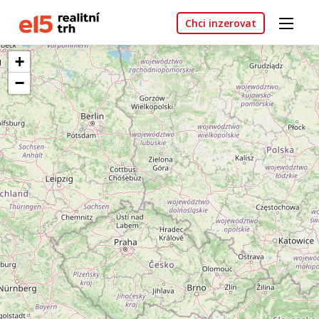
Chci inzerovat
+
−