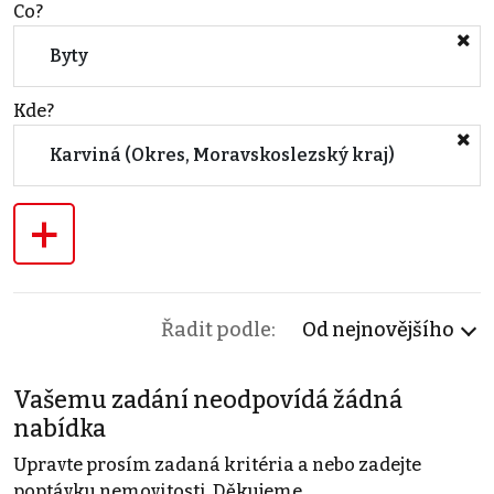
Co?
Byty
Kde?
Karviná (Okres, Moravskoslezský kraj)
+
Řadit podle:
Od nejnovějšího
Vašemu zadání neodpovídá žádná
nabídka
Upravte prosím zadaná kritéria a nebo zadejte
poptávku nemovitosti. Děkujeme