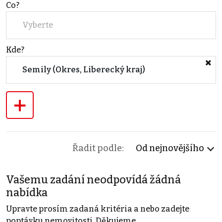
Co?
Vyberte
Kde?
Semily (Okres, Liberecký kraj)
+
Řadit podle:
Od nejnovějšího
Vašemu zadání neodpovídá žádná
nabídka
Upravte prosím zadaná kritéria a nebo zadejte
poptávku nemovitosti. Děkujeme