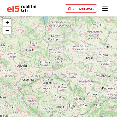
Chci inzerovat
+
−