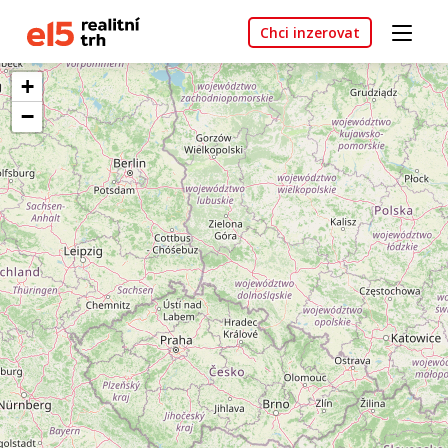
Chci inzerovat
+
−