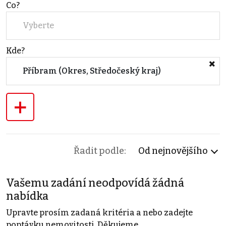
Co?
Vyberte
Kde?
Příbram (Okres, Středočeský kraj)
+
Řadit podle:
Od nejnovějšího
Vašemu zadání neodpovídá žádná
nabídka
Upravte prosím zadaná kritéria a nebo zadejte
poptávku nemovitosti. Děkujeme