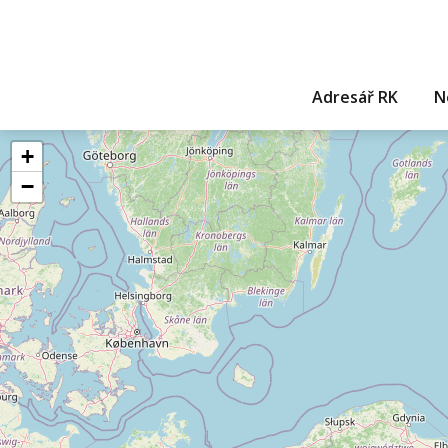
Adresář RK
N
+
−