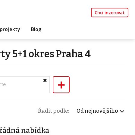
Chci inzerovat
projekty
Blog
ty 5+1 okres Praha 4
+
rte
Řadit podle:
Od nejnovějšího
žádná nabídka