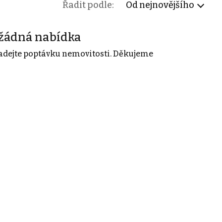
Řadit podle:
Od nejnovějšího
žádná nabídka
adejte poptávku nemovitosti. Děkujeme