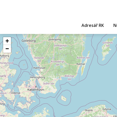
Adresář RK
N
+
−