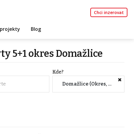
Chci inzerovat
projekty
Blog
yty 5+1 okres Domažlice
Kde?
rte
Domažlice (Okres, Plzeňský kraj)