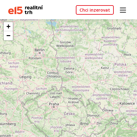
Chci inzerovat
+
−