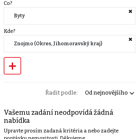
Co?
Byty
Kde?
Znojmo (Okres, Jihomoravský kraj)
+
Řadit podle:
Od nejnovějšího
Vašemu zadání neodpovídá žádná
nabídka
Upravte prosím zadaná kritéria a nebo zadejte
poptávku nemovitosti. Děkujeme