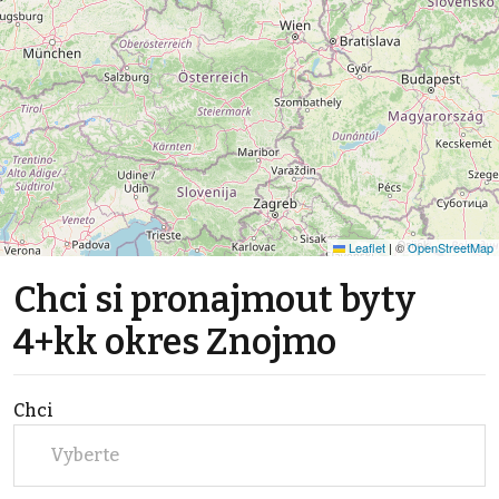
Leaflet
|
©
OpenStreetMap
Chci si pronajmout byty
4+kk okres Znojmo
Chci
Vyberte