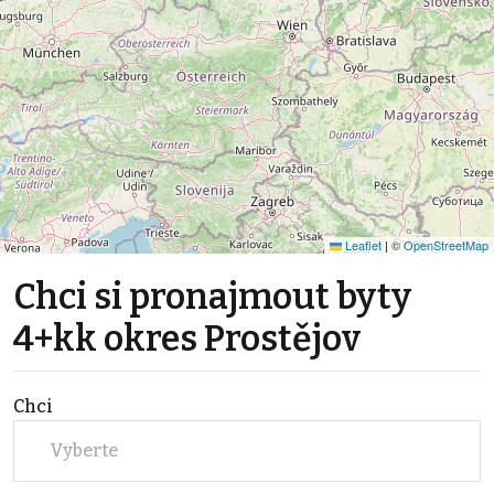
Leaflet
|
©
OpenStreetMap
Chci si pronajmout byty
4+kk okres Prostějov
Chci
Vyberte