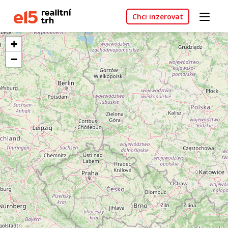
Chci inzerovat
+
−