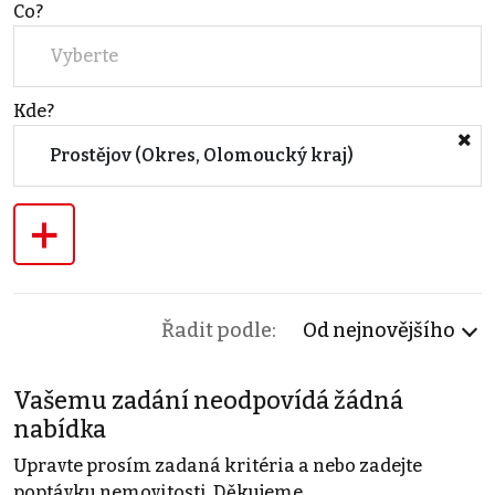
Co?
Vyberte
Kde?
Prostějov (Okres, Olomoucký kraj)
+
Řadit podle:
Od nejnovějšího
Vašemu zadání neodpovídá žádná
nabídka
Upravte prosím zadaná kritéria a nebo zadejte
poptávku nemovitosti. Děkujeme