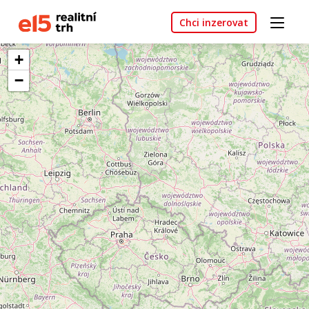
Chci inzerovat
+
−