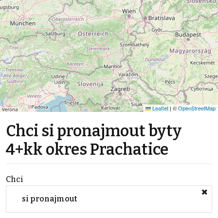
Leaflet
|
©
OpenStreetMap
Chci si pronajmout byty
4+kk okres Prachatice
Chci
si pronajmout