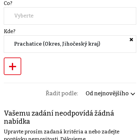
Co?
Vyberte
Kde?
Prachatice (Okres, Jihočeský kraj)
+
Řadit podle:
Od nejnovějšího
Vašemu zadání neodpovídá žádná
nabídka
Upravte prosím zadaná kritéria a nebo zadejte
poptávku nemovitosti. Děkujeme