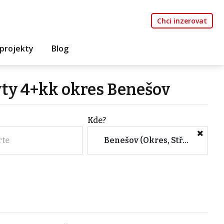
Chci inzerovat
projekty
Blog
yty 4+kk okres Benešov
Kde?
rte
Benešov (Okres, Středočeský kraj)