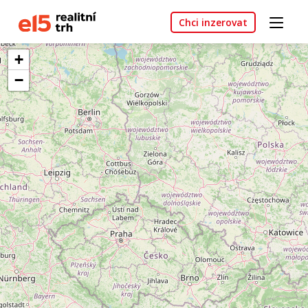
Chci inzerovat
+
−