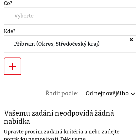
Co?
Vyberte
Kde?
Příbram (Okres, Středočeský kraj)
+
Řadit podle:
Od nejnovějšího
Vašemu zadání neodpovídá žádná
nabídka
Upravte prosím zadaná kritéria a nebo zadejte
poptávku nemovitosti. Děkujeme