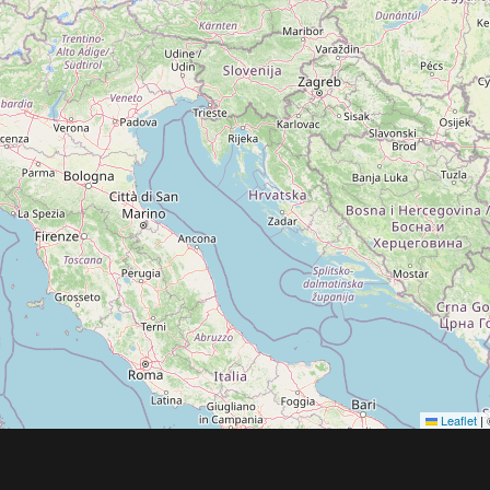
Leaflet
|