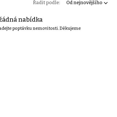
Řadit podle:
Od nejnovějšího
žádná nabídka
adejte poptávku nemovitosti. Děkujeme