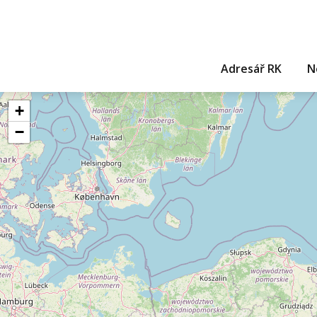
Adresář RK
N
+
−