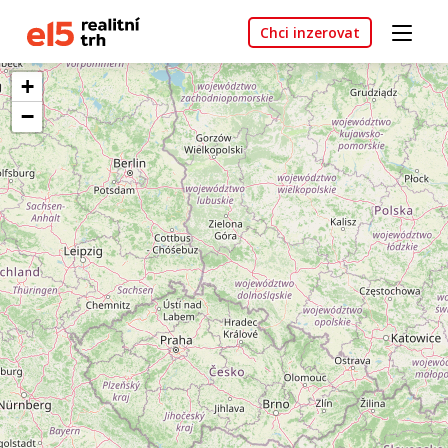
Chci inzerovat
+
−