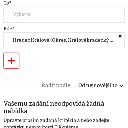
Co?
Vyberte
Kde?
Hradec Králové (Okres, Královéhradecký kraj)
+
Řadit podle:
Od nejnovějšího
Vašemu zadání neodpovídá žádná
nabídka
Upravte prosím zadaná kritéria a nebo zadejte
poptávku nemovitosti. Děkujeme