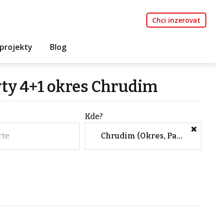
Chci inzerovat
projekty
Blog
yty 4+1 okres Chrudim
Kde?
rte
Chrudim (Okres, Pardubický kraj)