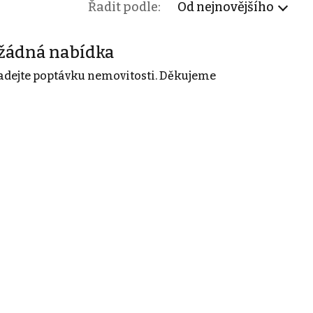
Řadit podle:
Od nejnovějšího
žádná nabídka
adejte poptávku nemovitosti. Děkujeme