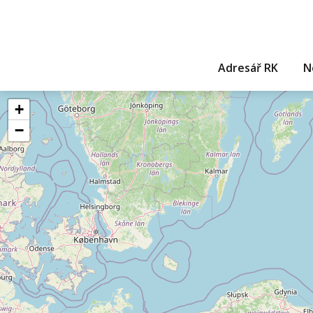
Adresář RK
N
+
−