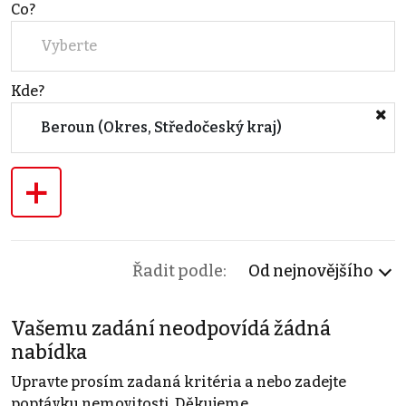
Co?
Vyberte
Kde?
Beroun (Okres, Středočeský kraj)
+
Řadit podle:
Od nejnovějšího
Vašemu zadání neodpovídá žádná
nabídka
Upravte prosím zadaná kritéria a nebo zadejte
poptávku nemovitosti. Děkujeme