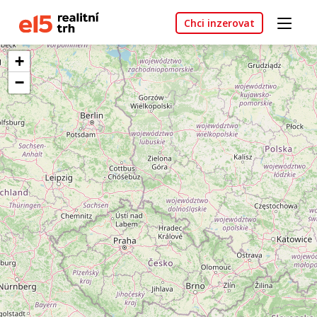
Chci inzerovat
+
−