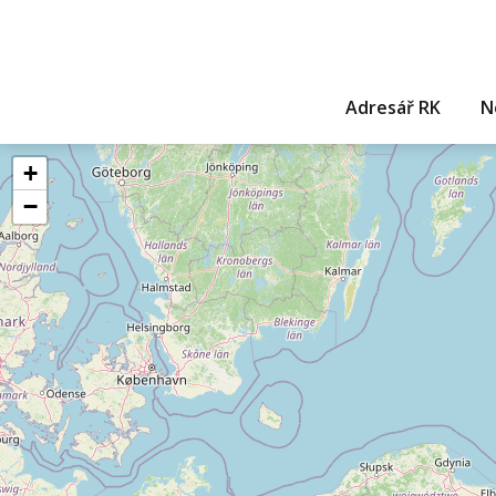
Adresář RK
N
+
−