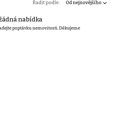
Řadit podle:
Od nejnovějšího
žádná nabídka
adejte poptávku nemovitosti. Děkujeme