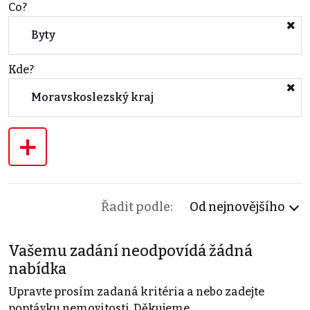
Co?
Byty
Kde?
Moravskoslezský kraj
+
Řadit podle:
Od nejnovějšího
Vašemu zadání neodpovídá žádná
nabídka
Upravte prosím zadaná kritéria a nebo zadejte
poptávku nemovitosti. Děkujeme