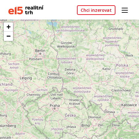
Chci inzerovat
+
−