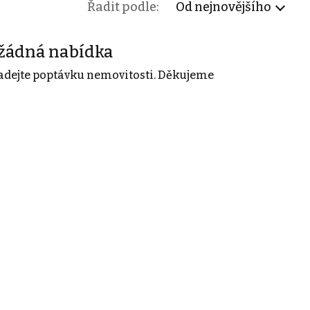
Řadit podle:
Od nejnovějšího
žádná nabídka
adejte poptávku nemovitosti. Děkujeme