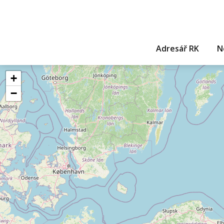
Adresář RK
N
+
−