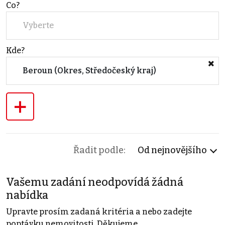
Co?
Vyberte
Kde?
Beroun (Okres, Středočeský kraj)
+
Řadit podle:
Od nejnovějšího
Vašemu zadání neodpovídá žádná
nabídka
Upravte prosím zadaná kritéria a nebo zadejte
poptávku nemovitosti. Děkujeme