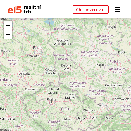
Chci inzerovat
+
−