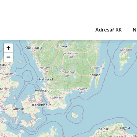
Adresář RK
N
+
−