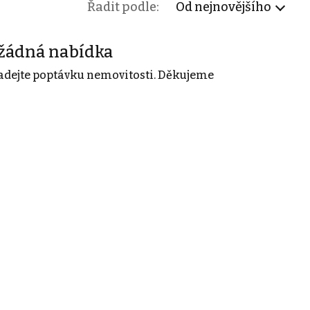
Řadit podle:
Od nejnovějšího
žádná nabídka
adejte poptávku nemovitosti. Děkujeme