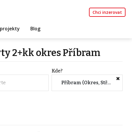
Chci inzerovat
projekty
Blog
yty 2+kk okres Příbram
Kde?
rte
Příbram (Okres, Středočeský kraj)