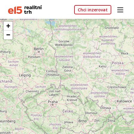
Chci inzerovat
+
−