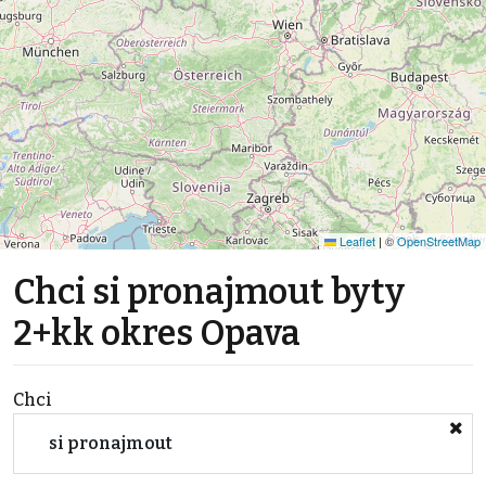
Leaflet
|
©
OpenStreetMap
Chci si pronajmout byty
2+kk okres Opava
Chci
si pronajmout