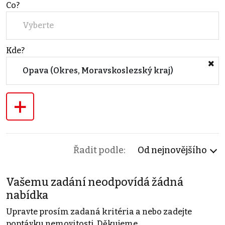
Co?
Vyberte
Kde?
Opava (Okres, Moravskoslezský kraj)
+
Řadit podle:
Od nejnovějšího
Vašemu zadání neodpovídá žádná
nabídka
Upravte prosím zadaná kritéria a nebo zadejte
poptávku nemovitosti. Děkujeme