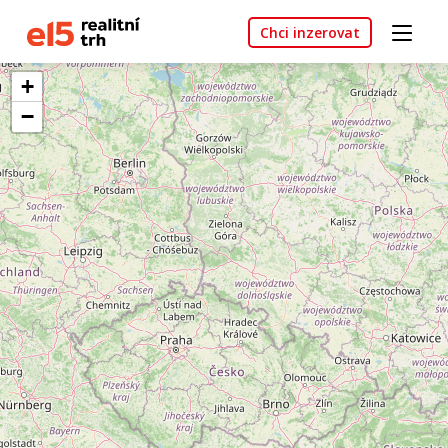
Chci inzerovat
+
−