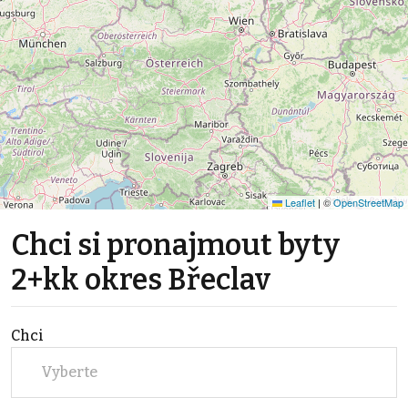
Leaflet
|
©
OpenStreetMap
Chci si pronajmout byty
2+kk okres Břeclav
Chci
Vyberte