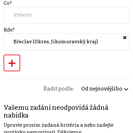
Co?
Vyberte
Kde?
Břeclav (Okres, Jihomoravský kraj)
+
Řadit podle:
Od nejnovějšího
Vašemu zadání neodpovídá žádná
nabídka
Upravte prosím zadaná kritéria a nebo zadejte
poptávku nemovitosti. Děkujeme