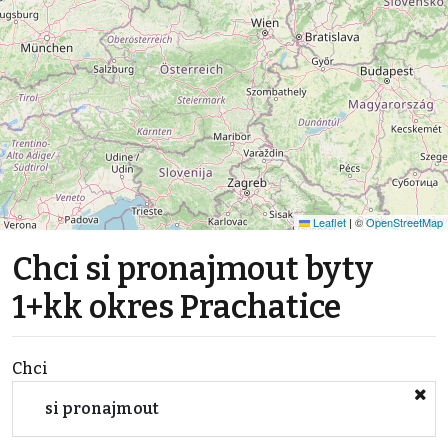
Leaflet
|
©
OpenStreetMap
Chci si pronajmout byty
1+kk okres Prachatice
Chci
si pronajmout