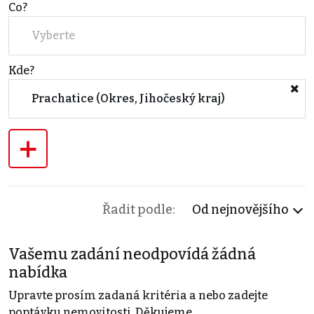
Co?
Vyberte
Kde?
Prachatice (Okres, Jihočeský kraj)
+
Řadit podle:
Od nejnovějšího
Vašemu zadání neodpovídá žádná
nabídka
Upravte prosím zadaná kritéria a nebo zadejte
poptávku nemovitosti. Děkujeme