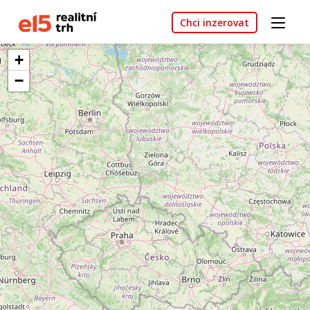
Chci inzerovat
+
−