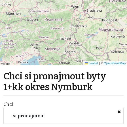
Leaflet
|
©
OpenStreetMap
Chci si pronajmout byty
1+kk okres Nymburk
Chci
si pronajmout