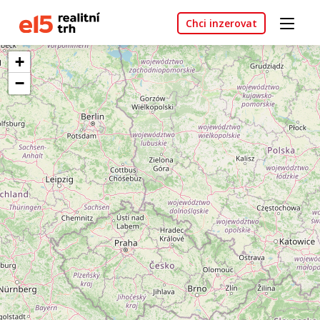
Chci inzerovat
+
−