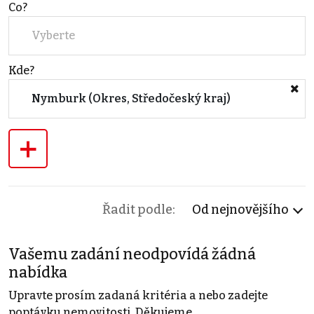
Co?
Vyberte
Kde?
Nymburk (Okres, Středočeský kraj)
+
Řadit podle:
Od nejnovějšího
Vašemu zadání neodpovídá žádná
nabídka
Upravte prosím zadaná kritéria a nebo zadejte
poptávku nemovitosti. Děkujeme