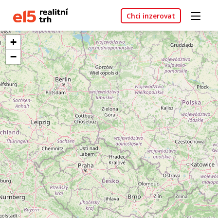
Chci inzerovat
+
−