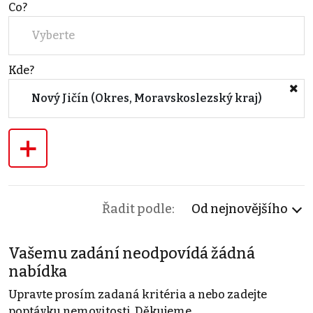
Co?
Vyberte
Kde?
Nový Jičín (Okres, Moravskoslezský kraj)
+
Řadit podle:
Od nejnovějšího
Vašemu zadání neodpovídá žádná
nabídka
Upravte prosím zadaná kritéria a nebo zadejte
poptávku nemovitosti. Děkujeme