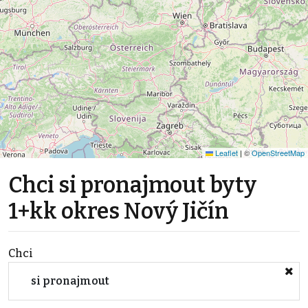
Leaflet
|
©
OpenStreetMap
Chci si pronajmout byty
1+kk okres Nový Jičín
Chci
si pronajmout