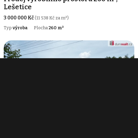
Lešetice
3 000 000 Kč
(11 538 Kč za m²)
Typ
výroba
Plocha
260 m²
Prodej výrobního prostoru 340 m², Láz
10 000 000 Kč
(29 412 Kč za m²)