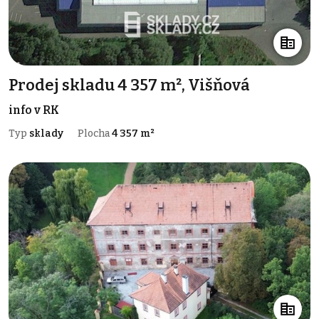
Prodej skladu 4 357 m², Višňová
info v RK
Typ
sklady
Plocha
4 357 m²