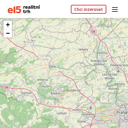
Chci inzerovat
+
−