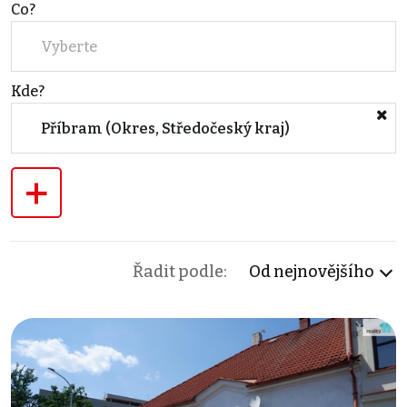
Co?
Vyberte
Kde?
Příbram (Okres, Středočeský kraj)
+
Řadit podle:
Od nejnovějšího