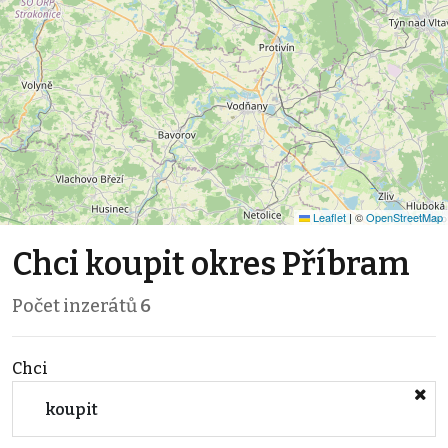
Leaflet
|
©
OpenStreetMap
Chci koupit okres Příbram
Počet inzerátů
6
Chci
koupit