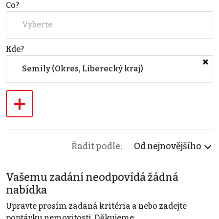
Co?
Vyberte
Kde?
Semily (Okres, Liberecký kraj)
+
Řadit podle:
Od nejnovějšího
Vašemu zadání neodpovídá žádná
nabídka
Upravte prosím zadaná kritéria a nebo zadejte
poptávku nemovitosti. Děkujeme