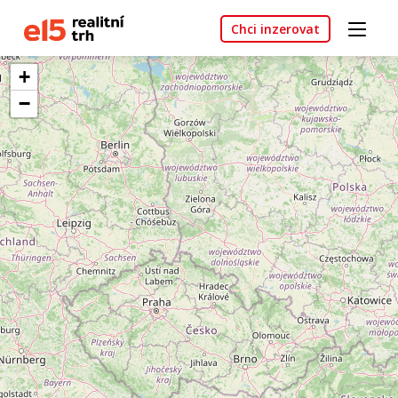
Chci inzerovat
+
−