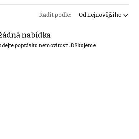
Řadit podle:
Od nejnovějšího
žádná nabídka
adejte poptávku nemovitosti. Děkujeme