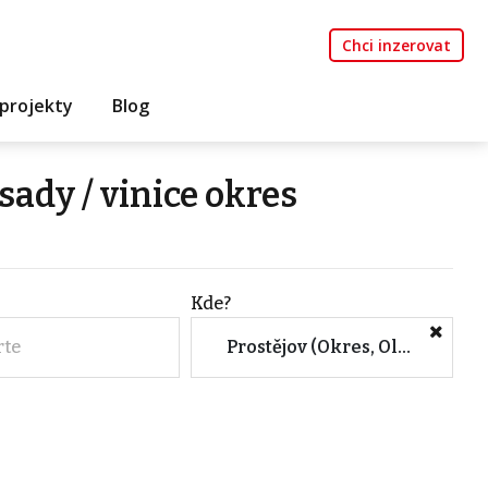
Chci inzerovat
projekty
Blog
ady / vinice okres
Kde?
rte
Prostějov (Okres, Olomoucký kraj)