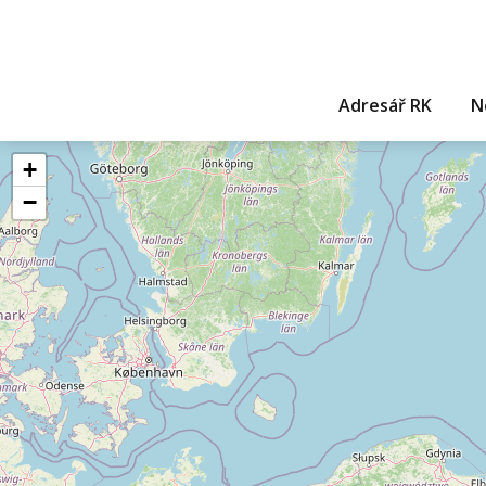
Adresář RK
N
+
−