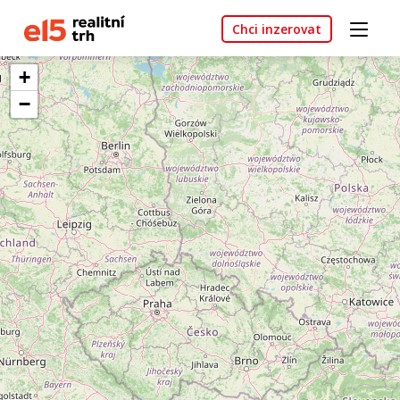
Chci inzerovat
+
−