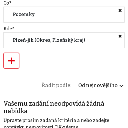
Co?
Pozemky
Kde?
Plzeň-jih (Okres, Plzeňský kraj)
+
Řadit podle:
Od nejnovějšího
Vašemu zadání neodpovídá žádná
nabídka
Upravte prosím zadaná kritéria a nebo zadejte
poptávku nemovitosti. Děkujeme