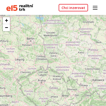
Chci inzerovat
+
−