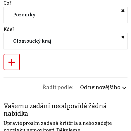
Co?
Pozemky
Kde?
Olomoucký kraj
+
Řadit podle:
Od nejnovějšího
Vašemu zadání neodpovídá žádná
nabídka
Upravte prosím zadaná kritéria a nebo zadejte
poptávku nemovitosti. Děkujeme