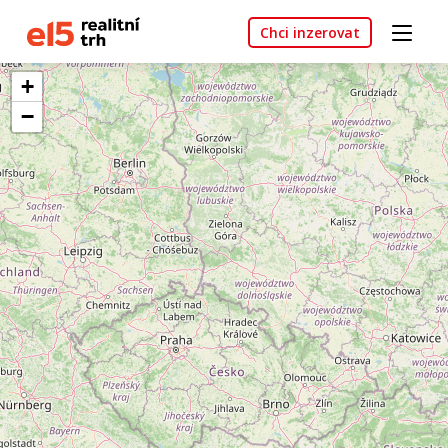
Chci inzerovat
+
−