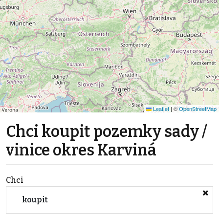
Leaflet
|
©
OpenStreetMap
Chci koupit pozemky sady /
vinice okres Karviná
Chci
koupit