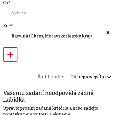
Co?
Vyberte
Kde?
Karviná (Okres, Moravskoslezský kraj)
+
Řadit podle:
Od nejnovějšího
Vašemu zadání neodpovídá žádná
nabídka
Upravte prosím zadaná kritéria a nebo zadejte
poptávku nemovitosti. Děkujeme