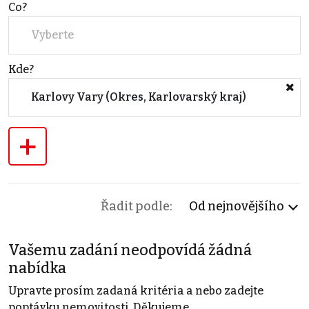
Co?
Vyberte
Kde?
Karlovy Vary (Okres, Karlovarský kraj)
+
Řadit podle:
Od nejnovějšího
Vašemu zadání neodpovídá žádná
nabídka
Upravte prosím zadaná kritéria a nebo zadejte
poptávku nemovitosti. Děkujeme