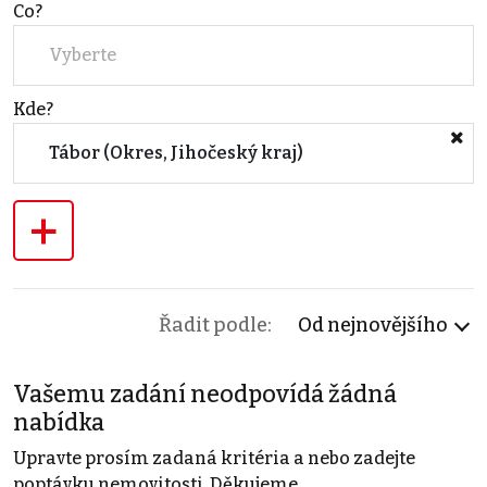
Co?
Vyberte
Kde?
Tábor (Okres, Jihočeský kraj)
+
Řadit podle:
Od nejnovějšího
Vašemu zadání neodpovídá žádná
nabídka
Upravte prosím zadaná kritéria a nebo zadejte
poptávku nemovitosti. Děkujeme