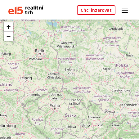
Chci inzerovat
+
−