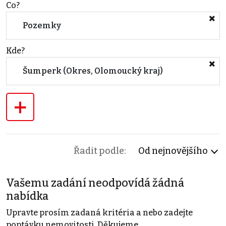
Co?
Pozemky
Kde?
Šumperk (Okres, Olomoucký kraj)
+
Řadit podle:
Od nejnovějšího
Vašemu zadání neodpovídá žádná
nabídka
Upravte prosím zadaná kritéria a nebo zadejte
poptávku nemovitosti. Děkujeme