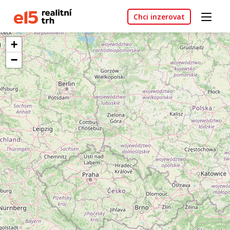
Chci inzerovat
+
−