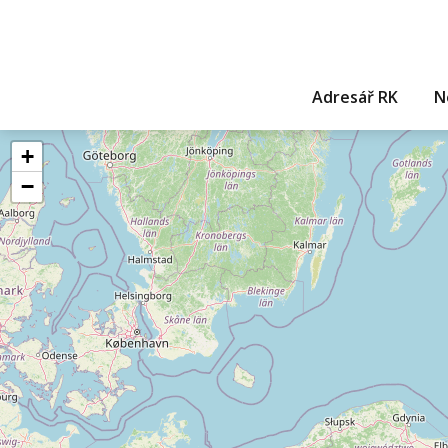
Adresář RK
N
+
−