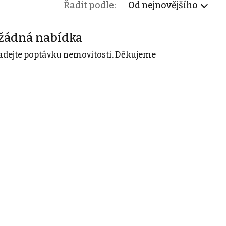
Řadit podle:
Od nejnovějšího
žádná nabídka
adejte poptávku nemovitosti. Děkujeme