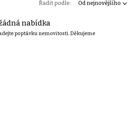
Řadit podle:
Od nejnovějšího
žádná nabídka
adejte poptávku nemovitosti. Děkujeme