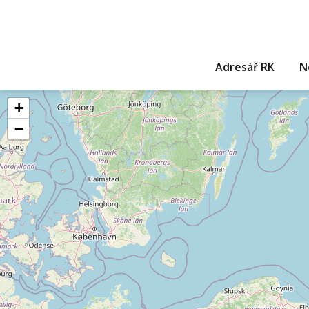
Adresář RK
N
+
−