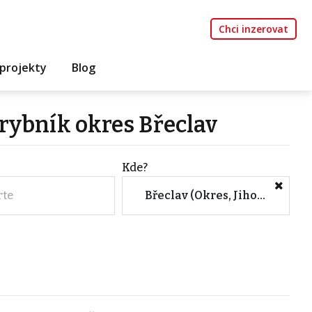
Chci inzerovat
projekty
Blog
rybník okres Břeclav
Kde?
rte
Břeclav (Okres, Jihomoravský kraj)