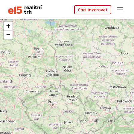
Chci inzerovat
+
−