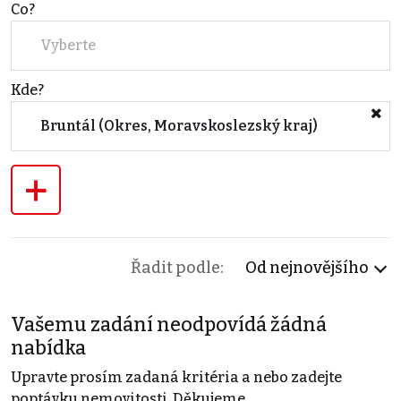
Co?
Vyberte
Kde?
Bruntál (Okres, Moravskoslezský kraj)
+
Řadit podle:
Od nejnovějšího
Vašemu zadání neodpovídá žádná
nabídka
Upravte prosím zadaná kritéria a nebo zadejte
poptávku nemovitosti. Děkujeme