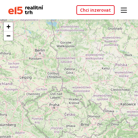
Chci inzerovat
+
−