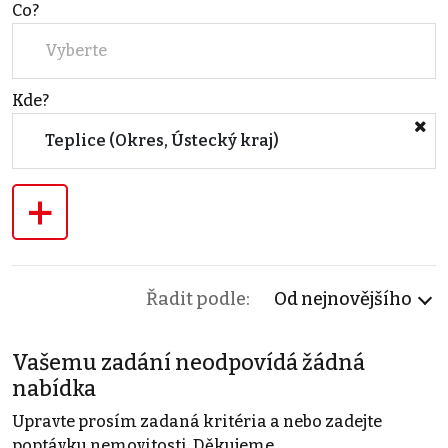
Co?
Vyberte
Kde?
Teplice (Okres, Ústecký kraj)
+
Řadit podle:
Od nejnovějšího
Vašemu zadání neodpovídá žádná
nabídka
Upravte prosím zadaná kritéria a nebo zadejte
poptávku nemovitosti. Děkujeme