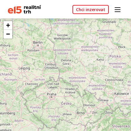
Chci inzerovat
+
−