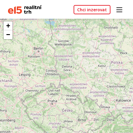
Chci inzerovat
+
−