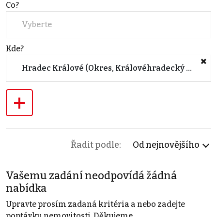
Co?
Vyberte
Kde?
Hradec Králové (Okres, Královéhradecký kraj)
+
Řadit podle:
Od nejnovějšího
Vašemu zadání neodpovídá žádná
nabídka
Upravte prosím zadaná kritéria a nebo zadejte
poptávku nemovitosti. Děkujeme