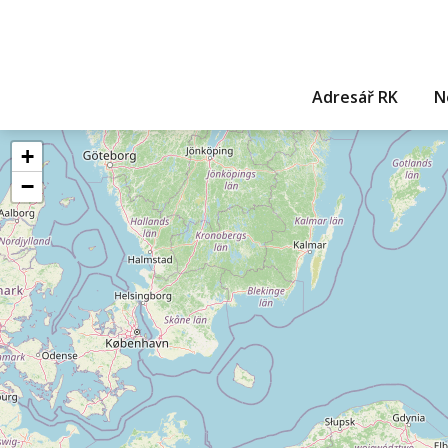
Adresář RK
N
+
−