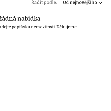
Řadit podle:
Od nejnovějšího
žádná nabídka
adejte poptávku nemovitosti. Děkujeme