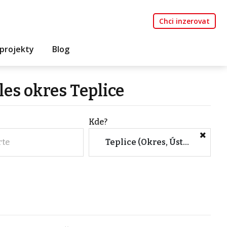
Chci inzerovat
projekty
Blog
es okres Teplice
Kde?
rte
Teplice (Okres, Ústecký kraj)