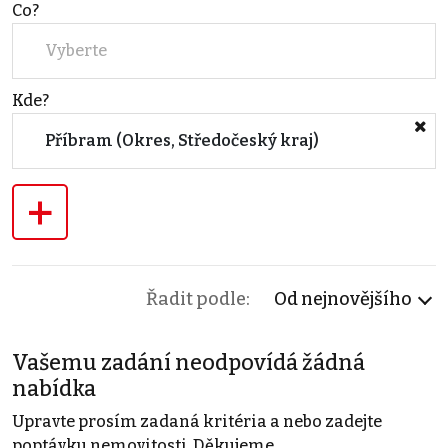
Co?
Vyberte
Kde?
Příbram (Okres, Středočeský kraj)
+
Řadit podle:
Od nejnovějšího
Vašemu zadání neodpovídá žádná
nabídka
Upravte prosím zadaná kritéria a nebo zadejte
poptávku nemovitosti. Děkujeme