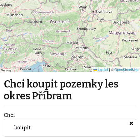
Leaflet
|
©
OpenStreetMap
Chci koupit pozemky les
okres Příbram
Chci
koupit