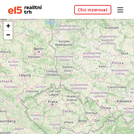
Chci inzerovat
+
−