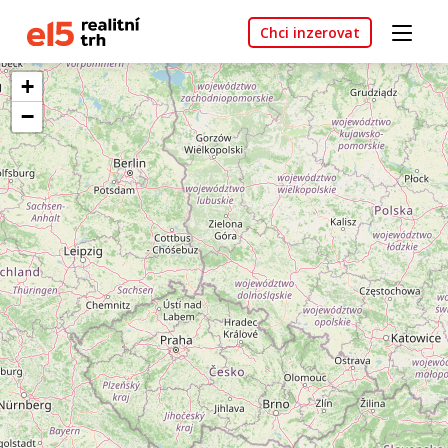
Chci inzerovat
+
−