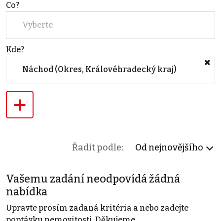
Co?
Vyberte
Kde?
Náchod (Okres, Královéhradecký kraj)
+
Řadit podle:
Od nejnovějšího
Vašemu zadání neodpovídá žádná
nabídka
Upravte prosím zadaná kritéria a nebo zadejte
poptávku nemovitosti. Děkujeme