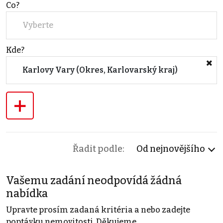
Co?
Vyberte
Kde?
Karlovy Vary (Okres, Karlovarský kraj)
+
Řadit podle:
Od nejnovějšího
Vašemu zadání neodpovídá žádná
nabídka
Upravte prosím zadaná kritéria a nebo zadejte
poptávku nemovitosti. Děkujeme