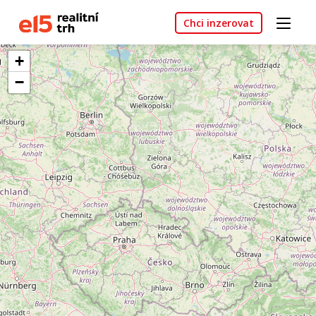
Chci inzerovat
+
−