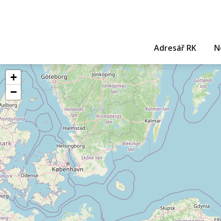
Adresář RK
N
+
−