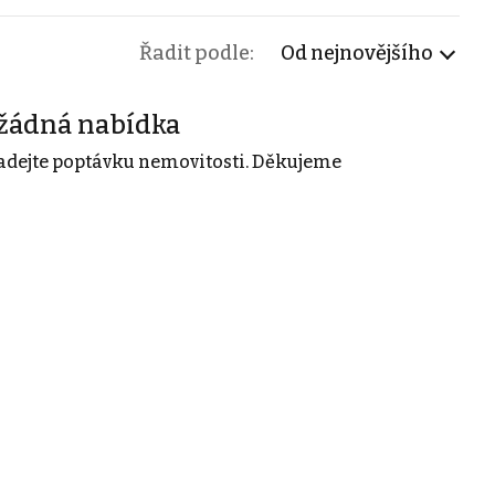
Řadit podle:
Od nejnovějšího
žádná nabídka
adejte poptávku nemovitosti. Děkujeme